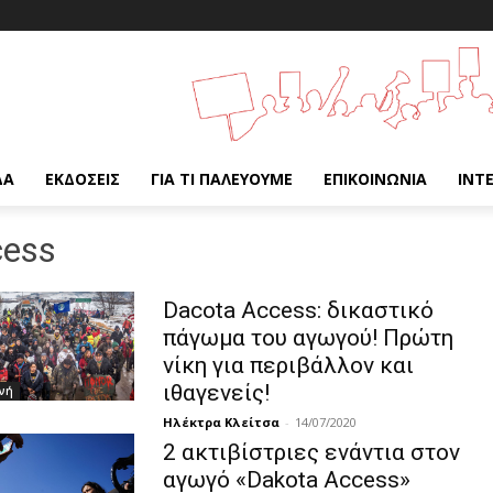
ΔΑ
ΕΚΔΌΣΕΙΣ
ΓΙΑ ΤΙ ΠΑΛΕΎΟΥΜΕ
ΕΠΙΚΟΙΝΩΝΊΑ
INT
cess
Dacota Access: δικαστικό
πάγωμα του αγωγού! Πρώτη
νίκη για περιβάλλον και
ιθαγενείς!
νή
Ηλέκτρα Κλείτσα
-
14/07/2020
2 ακτιβίστριες ενάντια στον
αγωγό «Dakota Access»