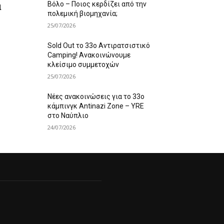
Βόλο – Ποιος κερδίζει από την
α
πολεμική βιομηχανία;
25/07/2026
Sold Out το 33ο Αντιρατσιστικό
Camping! Ανακοινώνουμε
κλείσιμο συμμετοχών
25/07/2026
Νέες ανακοινώσεις για το 33ο
κάμπινγκ Antinazi Zone – YRE
στο Ναύπλιο
24/07/2026