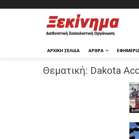
ΑΡΧΙΚΉ ΣΕΛΊΔΑ
ΆΡΘΡΑ
ΕΦΗΜΕΡΊ
Θεματική:
Dakota Ac
Διεθ