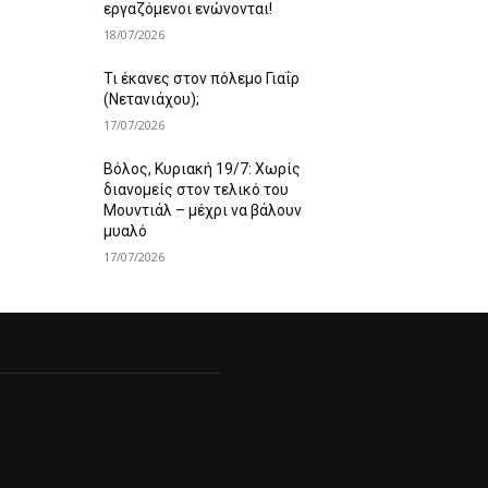
εργαζόμενοι ενώνονται!
18/07/2026
Τι έκανες στον πόλεμο Γιαΐρ
(Νετανιάχου);
17/07/2026
Βόλος, Κυριακή 19/7: Χωρίς
διανομείς στον τελικό του
Μουντιάλ – μέχρι να βάλουν
μυαλό
17/07/2026