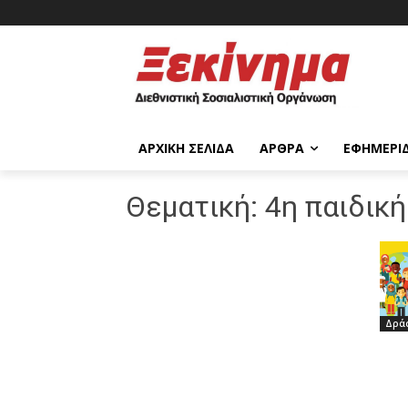
ΑΡΧΙΚΉ ΣΕΛΊΔΑ
ΆΡΘΡΑ
ΕΦΗΜΕΡΊ
Θεματική:
4η παιδική
Δρά