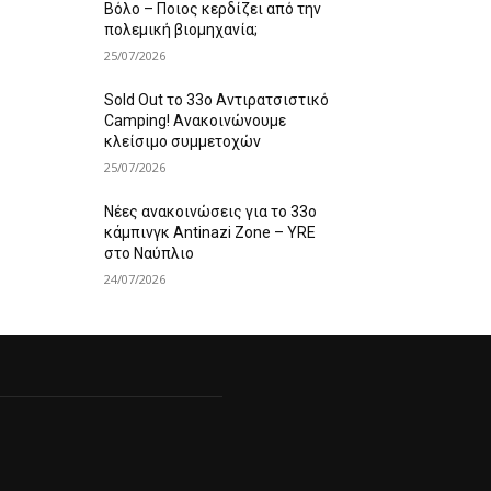
Βόλο – Ποιος κερδίζει από την
πολεμική βιομηχανία;
25/07/2026
Sold Out το 33ο Αντιρατσιστικό
Camping! Ανακοινώνουμε
κλείσιμο συμμετοχών
25/07/2026
Νέες ανακοινώσεις για το 33ο
κάμπινγκ Antinazi Zone – YRE
στο Ναύπλιο
24/07/2026