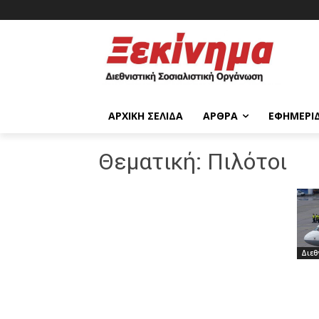
ΑΡΧΙΚΉ ΣΕΛΊΔΑ
ΆΡΘΡΑ
ΕΦΗΜΕΡΊ
Θεματική:
Πιλότοι
Διεθ