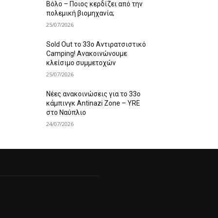
Βόλο – Ποιος κερδίζει από την
πολεμική βιομηχανία;
25/07/2026
Sold Out το 33ο Αντιρατσιστικό
Camping! Ανακοινώνουμε
κλείσιμο συμμετοχών
25/07/2026
Νέες ανακοινώσεις για το 33ο
κάμπινγκ Antinazi Zone – YRE
στο Ναύπλιο
24/07/2026