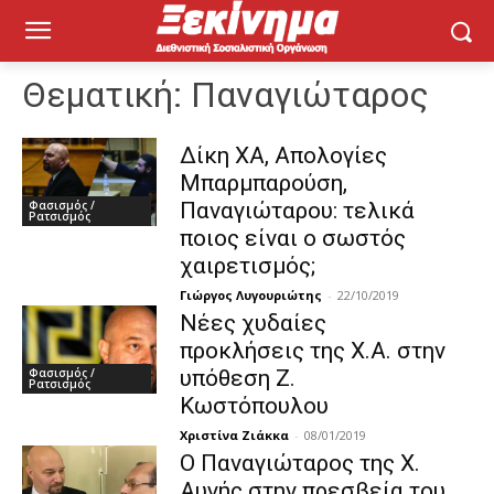
Θεματική:
Παναγιώταρος
Δίκη ΧΑ, Aπολογίες
Μπαρμπαρούση,
Φασισμός /
Παναγιώταρου: τελικά
Ρατσισμός
ποιος είναι ο σωστός
χαιρετισμός;
Γιώργος Λυγουριώτης
-
22/10/2019
Νέες χυδαίες
προκλήσεις της Χ.Α. στην
Φασισμός /
υπόθεση Ζ.
Ρατσισμός
Κωστόπουλου
Χριστίνα Ζιάκκα
-
08/01/2019
Ο Παναγιώταρος της Χ.
Αυγής στην πρεσβεία του