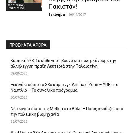
Φασισμός /
Πακιστάν!
Ρατσισμός
Ξεκίνημα
-
06/11/2017
ΠΡΌΣΦΑΤΑ ΆΡΘΡΑ
Κυριακή 9/8: Σε κάθε νησί, βουνό και πόλη, κάνουμε την
αλληλεγγύη πράξη Λευτεριά στην Παλαιστίνη!
08/08/2026
Ξεκινάει αύριο το 33ο κάμπινγκ Antinazi Zone – YRE στο
Ναύπλιο – Το συνολικό πρόγραμμα
30/07/2026
Νέο εργοστάσιο της Metlen στο Βόλο – Ποιος κερδίζει από
την πολεμική βιομηχανία;
25/07/2026
Sold Out το 33ο Αντιρατσιστικό Camping! Ανακοινώνουμε