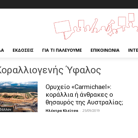
ΔΑ
ΕΚΔΌΣΕΙΣ
ΓΙΑ ΤΙ ΠΑΛΕΎΟΥΜΕ
ΕΠΙΚΟΙΝΩΝΊΑ
INT
οραλλιογενής Ύφαλος
Ορυχείο «Carmichael»:
κοράλλια ή άνθρακες ο
θησαυρός της Αυστραλίας;
βάλλον
Ηλέκτρα Κλείτσα
-
25/09/2019