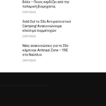
Βόλο – Ποιος κερδίζει από την
πολεμική βιομηχανία;
25/07/2026
Sold Out το 33ο Αντιρατσιστικό
Camping! Ανακοινώνουμε
κλείσιμο συμμετοχών
25/07/2026
Νέες ανακοινώσεις για το 33ο
κάμπινγκ Antinazi Zone – YRE
στο Ναύπλιο
24/07/2026