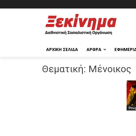
ΑΡΧΙΚΉ ΣΕΛΊΔΑ
ΆΡΘΡΑ
ΕΦΗΜΕΡΊ
Θεματική:
Μένοικος
Θεωρ