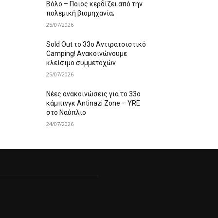
Βόλο – Ποιος κερδίζει από την
πολεμική βιομηχανία;
25/07/2026
Sold Out το 33ο Αντιρατσιστικό
Camping! Ανακοινώνουμε
κλείσιμο συμμετοχών
25/07/2026
Νέες ανακοινώσεις για το 33ο
κάμπινγκ Antinazi Zone – YRE
στο Ναύπλιο
24/07/2026