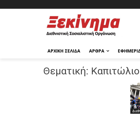
ΑΡΧΙΚΉ ΣΕΛΊΔΑ
ΆΡΘΡΑ
ΕΦΗΜΕΡΊ
Θεματική:
Καπιτώλιο
Διεθ