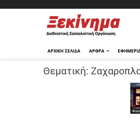
ΑΡΧΙΚΉ ΣΕΛΊΔΑ
ΆΡΘΡΑ
ΕΦΗΜΕΡΊ
Θεματική:
Ζαχαροπλα
Φασι