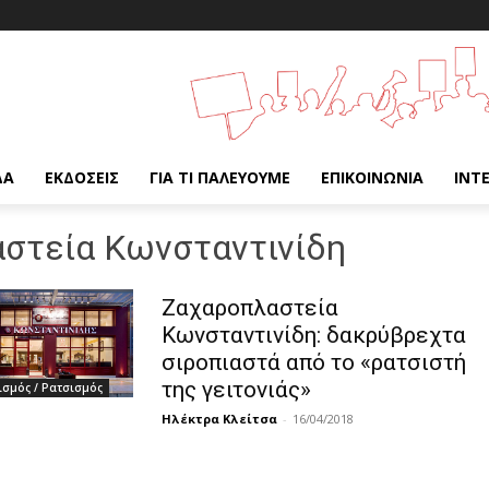
ΔΑ
ΕΚΔΌΣΕΙΣ
ΓΙΑ ΤΙ ΠΑΛΕΎΟΥΜΕ
ΕΠΙΚΟΙΝΩΝΊΑ
INT
στεία Κωνσταντινίδη
Ζαχαροπλαστεία
Κωνσταντινίδη: δακρύβρεχτα
σιροπιαστά από το «ρατσιστή
της γειτονιάς»
σμός / Ρατσισμός
Ηλέκτρα Κλείτσα
-
16/04/2018