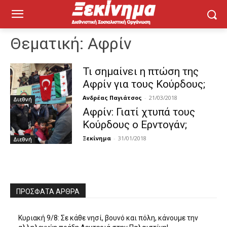
Θεματική:
Αφρίν
Τι σημαίνει η πτώση της
Αφρίν για τους Κούρδους;
Ανδρέας Παγιάτσος
-
21/03/2018
Διεθνή
Αφρίν: Γιατί χτυπά τους
Κούρδους ο Ερντογάν;
Ξεκίνημα
-
31/01/2018
Διεθνή
ΠΡΌΣΦΑΤΑ ΆΡΘΡΑ
Κυριακή 9/8: Σε κάθε νησί, βουνό και πόλη, κάνουμε την