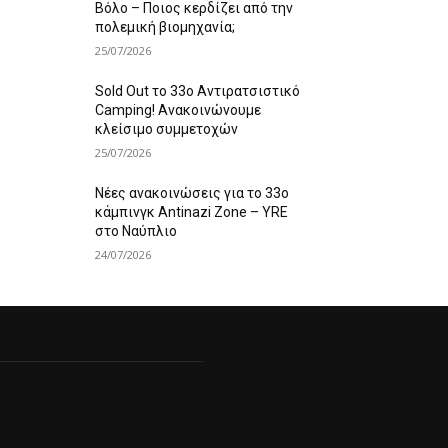
Βόλο – Ποιος κερδίζει από την
πολεμική βιομηχανία;
25/07/2026
Sold Out το 33ο Αντιρατσιστικό
Camping! Ανακοινώνουμε
κλείσιμο συμμετοχών
25/07/2026
Νέες ανακοινώσεις για το 33ο
κάμπινγκ Antinazi Zone – YRE
στο Ναύπλιο
24/07/2026