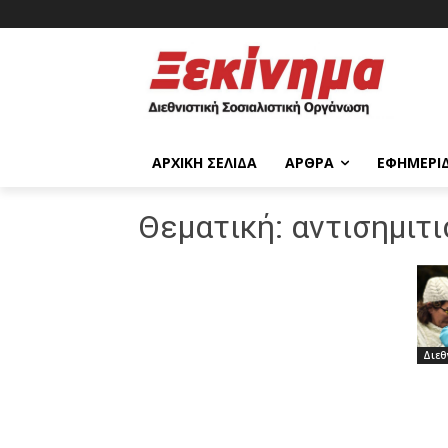
ΑΡΧΙΚΉ ΣΕΛΊΔΑ
ΆΡΘΡΑ
ΕΦΗΜΕΡΊ
Θεματική:
αντισημιτ
Διεθ