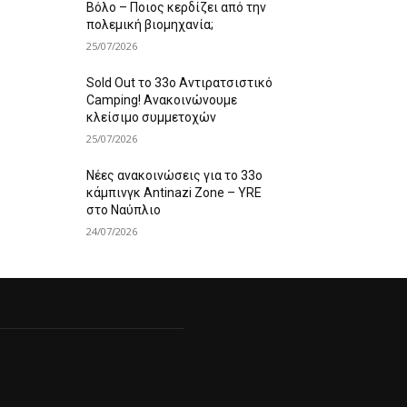
Βόλο – Ποιος κερδίζει από την
πολεμική βιομηχανία;
25/07/2026
Sold Out το 33ο Αντιρατσιστικό
Camping! Ανακοινώνουμε
κλείσιμο συμμετοχών
25/07/2026
Νέες ανακοινώσεις για το 33ο
κάμπινγκ Antinazi Zone – YRE
στο Ναύπλιο
24/07/2026