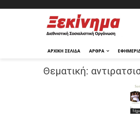
ΑΡΧΙΚΉ ΣΕΛΊΔΑ
ΆΡΘΡΑ
ΕΦΗΜΕΡΊ
Θεματική:
αντιρατσι
Τέχ