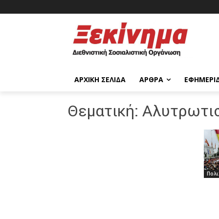
ΑΡΧΙΚΉ ΣΕΛΊΔΑ
ΆΡΘΡΑ
ΕΦΗΜΕΡΊ
Θεματική:
Αλυτρωτι
Πολι