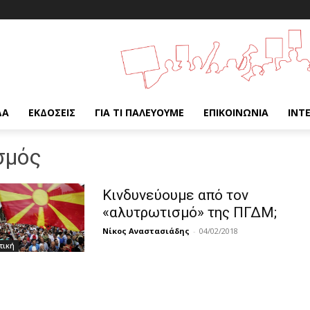
ΔΑ
ΕΚΔΌΣΕΙΣ
ΓΙΑ ΤΙ ΠΑΛΕΎΟΥΜΕ
ΕΠΙΚΟΙΝΩΝΊΑ
INT
σμός
Κινδυνεύουμε από τον
«αλυτρωτισμό» της ΠΓΔΜ;
Νίκος Αναστασιάδης
-
04/02/2018
τική