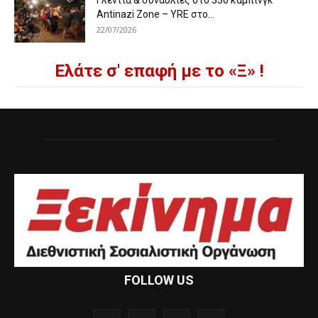
Γλέντια & συναυλίες στο 33ο κάμπινγκ
Antinazi Zone – YRE στο...
22/07/2026
Ελάτε σ' επαφή με το «Ξ» !
FOLLOW US