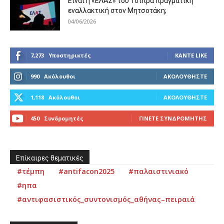
Είναι η «ΕΛΑΣ» του Τσίπρα πραγματική
εναλλακτική στον Μητσοτάκη;
04/06/2026
7,273
Υποστηρικτές
ΚΆΝΤΕ LIKE
990
Ακόλουθοι
ΑΚΟΛΟΥΘΉΣΤΕ
1,118
Ακόλουθοι
ΑΚΟΛΟΥΘΉΣΤΕ
450
Συνδρομητές
ΓΊΝΕΤΕ ΣΥΝΔΡΟΜΗΤΉΣ
Επίκαιρες θεματικές
#τέμπη
#antifacon2025
#παλαιστινιακό
#ηπα
#αντιφασιστικός_συντονισμός_αθήνας–πειραιά