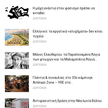
Η μάχη ενάντια στον φασισμό πρέπει να
ενταθεί
22/07/2026
Ελληνικό: τα εργατικά «ατυχήματα» δεν είναι
τυχαία
22/07/2026
Μάνος Ελευθερίου: τα Παραπονεμένα Λόγια
των φτωχών και τα Μαλαματένια Λόγια...
22/07/2026
Γλέντια & συναυλίες στο 33ο κάμπινγκ
Antinazi Zone – YRE στο...
22/07/2026
Αντιφασιστική δράση στην Νέα Ιωνία Βόλου
20/07/2026