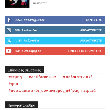
04/06/2026
7,273
Υποστηρικτές
ΚΆΝΤΕ LIKE
990
Ακόλουθοι
ΑΚΟΛΟΥΘΉΣΤΕ
1,118
Ακόλουθοι
ΑΚΟΛΟΥΘΉΣΤΕ
450
Συνδρομητές
ΓΊΝΕΤΕ ΣΥΝΔΡΟΜΗΤΉΣ
Επίκαιρες θεματικές
#τέμπη
#antifacon2025
#παλαιστινιακό
#ηπα
#αντιφασιστικός_συντονισμός_αθήνας–πειραιά
Πρόσφατα άρθρα