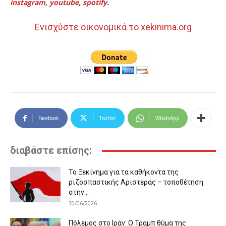
instagram
,
youtube
,
spotify
.
Ενισχύστε οικονομικά το xekinima.org
Facebook
Twitter
WhatsApp
διαβάστε επίσης:
Το Ξεκίνημα για τα καθήκοντα της
ριζοσπαστικής Αριστεράς – τοποθέτηση
στην...
30/06/2026
Πόλεμος στο Ιράν: Ο Τραμπ θύμα της