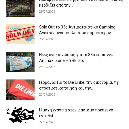
κερδίζει από την...
25/07/2026
Sold Out το 33ο Αντιρατσιστικό Camping!
Ανακοινώνουμε κλείσιμο συμμετοχών
25/07/2026
Νέες ανακοινώσεις για το 33ο κάμπινγκ
Antinazi Zone – YRE στο...
24/07/2026
Γερμανία: Για το Die Linke, την οικονομία, τη
στρατιωτικοποίηση και την...
23/07/2026
Η μάχη ενάντια στον φασισμό πρέπει να
ενταθεί
22/07/2026