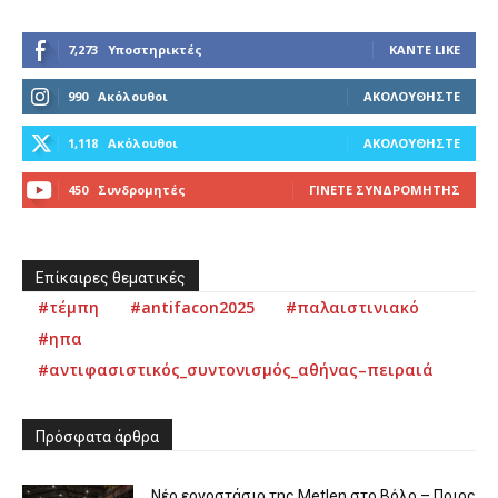
7,273
Υποστηρικτές
ΚΆΝΤΕ LIKE
990
Ακόλουθοι
ΑΚΟΛΟΥΘΉΣΤΕ
1,118
Ακόλουθοι
ΑΚΟΛΟΥΘΉΣΤΕ
450
Συνδρομητές
ΓΊΝΕΤΕ ΣΥΝΔΡΟΜΗΤΉΣ
Επίκαιρες θεματικές
#τέμπη
#antifacon2025
#παλαιστινιακό
#ηπα
#αντιφασιστικός_συντονισμός_αθήνας–πειραιά
Πρόσφατα άρθρα
Νέο εργοστάσιο της Metlen στο Βόλο – Ποιος