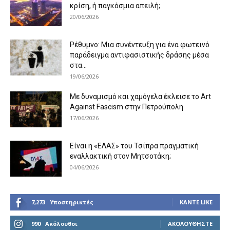
κρίση, ή παγκόσμια απειλή;
20/06/2026
Ρέθυμνο: Μια συνέντευξη για ένα φωτεινό
παράδειγμα αντιφασιστικής δράσης μέσα
στα...
19/06/2026
Με δυναμισμό και χαμόγελα έκλεισε το Art
Against Fascism στην Πετρούπολη
17/06/2026
Είναι η «ΕΛΑΣ» του Τσίπρα πραγματική
εναλλακτική στον Μητσοτάκη;
04/06/2026
7,273
Υποστηρικτές
ΚΆΝΤΕ LIKE
990
Ακόλουθοι
ΑΚΟΛΟΥΘΉΣΤΕ