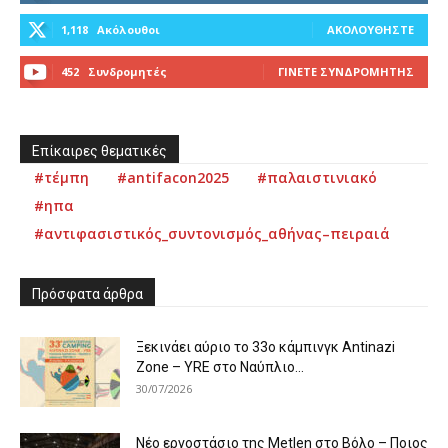
1,118
Ακόλουθοι
ΑΚΟΛΟΥΘΉΣΤΕ
452
Συνδρομητές
ΓΊΝΕΤΕ ΣΥΝΔΡΟΜΗΤΉΣ
Επίκαιρες θεματικές
#τέμπη
#antifacon2025
#παλαιστινιακό
#ηπα
#αντιφασιστικός_συντονισμός_αθήνας–πειραιά
Πρόσφατα άρθρα
Ξεκινάει αύριο το 33ο κάμπινγκ Antinazi
Zone – YRE στο Ναύπλιο...
30/07/2026
Νέο εργοστάσιο της Metlen στο Βόλο – Ποιος