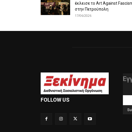
έκλεισε το Art Against Fascis
στην Πετρούπολη
17/06/2026
Εγ
διεύ
FOLLOW US