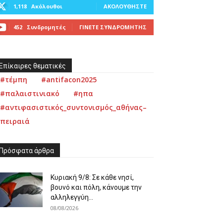
1,118
Ακόλουθοι
ΑΚΟΛΟΥΘΉΣΤΕ
452
Συνδρομητές
ΓΊΝΕΤΕ ΣΥΝΔΡΟΜΗΤΉΣ
Επίκαιρες θεματικές
#τέμπη
#antifacon2025
#παλαιστινιακό
#ηπα
#αντιφασιστικός_συντονισμός_αθήνας–
πειραιά
Πρόσφατα άρθρα
Κυριακή 9/8: Σε κάθε νησί,
βουνό και πόλη, κάνουμε την
αλληλεγγύη...
08/08/2026