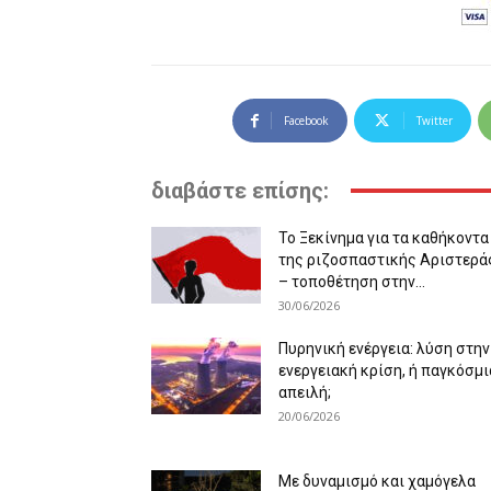
Facebook
Twitter
διαβάστε επίσης:
Το Ξεκίνημα για τα καθήκοντα
της ριζοσπαστικής Αριστερά
– τοποθέτηση στην...
30/06/2026
Πυρηνική ενέργεια: λύση στην
ενεργειακή κρίση, ή παγκόσμι
απειλή;
20/06/2026
Με δυναμισμό και χαμόγελα