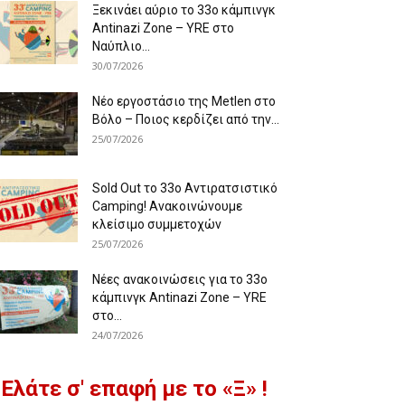
Ξεκινάει αύριο το 33ο κάμπινγκ
Antinazi Zone – YRE στο
Ναύπλιο...
30/07/2026
Νέο εργοστάσιο της Metlen στο
Βόλο – Ποιος κερδίζει από την...
25/07/2026
Sold Out το 33ο Αντιρατσιστικό
Camping! Ανακοινώνουμε
κλείσιμο συμμετοχών
25/07/2026
Νέες ανακοινώσεις για το 33ο
κάμπινγκ Antinazi Zone – YRE
στο...
24/07/2026
Ελάτε σ' επαφή με το «Ξ» !