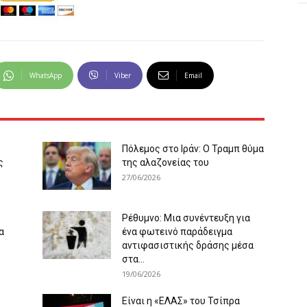
WhatsApp
Viber
Email
Πόλεμος στο Ιράν: Ο Τραμπ θύμα
ς
της αλαζονείας του
27/06/2026
Ρέθυμνο: Μια συνέντευξη για
α
ένα φωτεινό παράδειγμα
αντιφασιστικής δράσης μέσα
στα...
19/06/2026
Είναι η «ΕΛΑΣ» του Τσίπρα