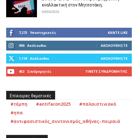
εναλλακτική στον Μητσοτάκη;
04/06/2026
7,273
Υποστηρικτές
ΚΆΝΤΕ LIKE
990
Ακόλουθοι
ΑΚΟΛΟΥΘΉΣΤΕ
1,118
Ακόλουθοι
ΑΚΟΛΟΥΘΉΣΤΕ
452
Συνδρομητές
ΓΊΝΕΤΕ ΣΥΝΔΡΟΜΗΤΉΣ
Επίκαιρες θεματικές
#τέμπη
#antifacon2025
#παλαιστινιακό
#ηπα
#αντιφασιστικός_συντονισμός_αθήνας–πειραιά