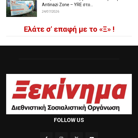
Antinazi Zone – YRE στο...
24/07/2026
Ελάτε σ' επαφή με το «Ξ» !
FOLLOW US