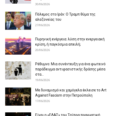
30/06/2026
Πόλεμος στο Ιράν: Ο Τραμπ θύμα της
αλαζονείας του
27/06/2026
Πυρηνική ενέργεια: λύση στην ενεργειακή
κρίση, ή παγκόσμια απειλή;
20/06/2026
Ρέθυμνο: Μια συνέντευξη για ένα φωτεινό
παράδειγμα αντιφασιστικής δράσης μέσα
στα...
19/06/2026
Με δυναμισμό και χαμόγελα έκλεισε το Art
Against Fascism στην Πετρούπολη
17/06/2026
Είναι η «ΕΛΑΣ» του Τσίπρα πραγματική