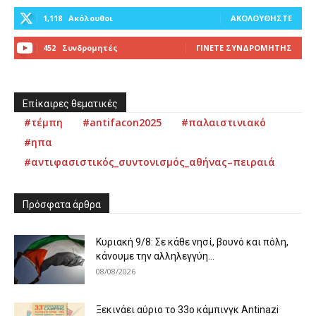
1,118
Ακόλουθοι
ΑΚΟΛΟΥΘΉΣΤΕ
452
Συνδρομητές
ΓΊΝΕΤΕ ΣΥΝΔΡΟΜΗΤΉΣ
Επίκαιρες θεματικές
#τέμπη
#antifacon2025
#παλαιστινιακό
#ηπα
#αντιφασιστικός_συντονισμός_αθήνας–πειραιά
Πρόσφατα άρθρα
Κυριακή 9/8: Σε κάθε νησί, βουνό και πόλη,
κάνουμε την αλληλεγγύη...
08/08/2026
Ξεκινάει αύριο το 33ο κάμπινγκ Antinazi