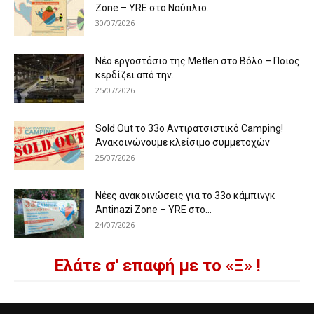
Zone – YRE στο Ναύπλιο...
30/07/2026
Νέο εργοστάσιο της Metlen στο Βόλο – Ποιος
κερδίζει από την...
25/07/2026
Sold Out το 33ο Αντιρατσιστικό Camping!
Ανακοινώνουμε κλείσιμο συμμετοχών
25/07/2026
Νέες ανακοινώσεις για το 33ο κάμπινγκ
Antinazi Zone – YRE στο...
24/07/2026
Ελάτε σ' επαφή με το «Ξ» !