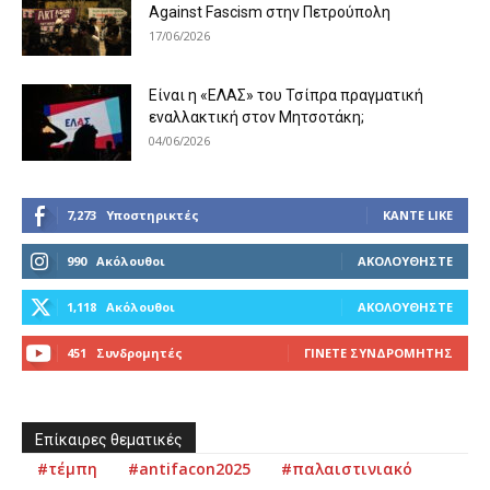
Against Fascism στην Πετρούπολη
17/06/2026
Είναι η «ΕΛΑΣ» του Τσίπρα πραγματική
εναλλακτική στον Μητσοτάκη;
04/06/2026
7,273
Υποστηρικτές
ΚΆΝΤΕ LIKE
990
Ακόλουθοι
ΑΚΟΛΟΥΘΉΣΤΕ
1,118
Ακόλουθοι
ΑΚΟΛΟΥΘΉΣΤΕ
451
Συνδρομητές
ΓΊΝΕΤΕ ΣΥΝΔΡΟΜΗΤΉΣ
Επίκαιρες θεματικές
#τέμπη
#antifacon2025
#παλαιστινιακό