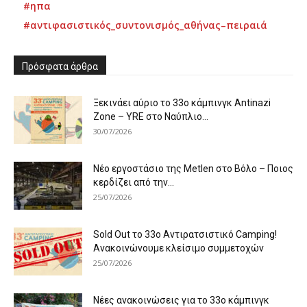
#ηπα
#αντιφασιστικός_συντονισμός_αθήνας–πειραιά
Πρόσφατα άρθρα
Ξεκινάει αύριο το 33ο κάμπινγκ Antinazi
Zone – YRE στο Ναύπλιο...
30/07/2026
Νέο εργοστάσιο της Metlen στο Βόλο – Ποιος
κερδίζει από την...
25/07/2026
Sold Out το 33ο Αντιρατσιστικό Camping!
Ανακοινώνουμε κλείσιμο συμμετοχών
25/07/2026
Νέες ανακοινώσεις για το 33ο κάμπινγκ