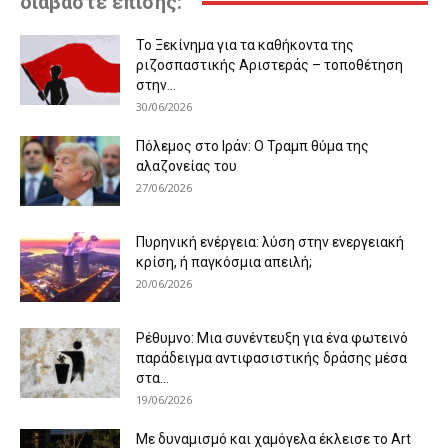
διαβάστε επίσης:
Το Ξεκίνημα για τα καθήκοντα της
ριζοσπαστικής Αριστεράς – τοποθέτηση
στην...
30/06/2026
Πόλεμος στο Ιράν: Ο Τραμπ θύμα της
αλαζονείας του
27/06/2026
Πυρηνική ενέργεια: λύση στην ενεργειακή
κρίση, ή παγκόσμια απειλή;
20/06/2026
Ρέθυμνο: Μια συνέντευξη για ένα φωτεινό
παράδειγμα αντιφασιστικής δράσης μέσα
στα...
19/06/2026
Με δυναμισμό και χαμόγελα έκλεισε το Art