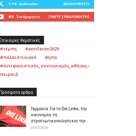
1,118
Ακόλουθοι
ΑΚΟΛΟΥΘΉΣΤΕ
450
Συνδρομητές
ΓΊΝΕΤΕ ΣΥΝΔΡΟΜΗΤΉΣ
Επίκαιρες θεματικές
#τέμπη
#antifacon2025
#παλαιστινιακό
#ηπα
#αντιφασιστικός_συντονισμός_αθήνας–
πειραιά
Πρόσφατα άρθρα
Γερμανία: Για το Die Linke, την
οικονομία, τη
στρατιωτικοποίηση και την...
23/07/2026