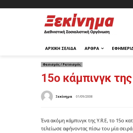
ΑΡΧΙΚΉ ΣΕΛΊΔΑ
ΆΡΘΡΑ
ΕΦΗΜΕΡΊ
Φασισμός / Ρατσισμός
15ο κάμπινγκ της 
Ξεκίνημα
01/09/2008
Ένα ακόμη κάμπινγκ της Y.R.E, το 15ο κα
τελείωσε αφήνοντας πίσω του μία σειρά