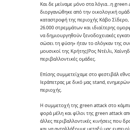
Και δε μείναμε μόνο στα λόγια…η green 
διοργανώθηκε από την οικολογική ομάδα
καταστροφή της περιοχής Κάβο Σίδερο, 
26.000 στρεμμάτων και ιδιαίτερης ομορφ
να δημιουργηθούν ξενοδοχειακές εγκατα
σώσει τη φύση» ήταν το σλόγκαν της συ
μουσικοί της Κρήτης(Ρος Ντέιλι, Χαίνηδ
περιβαλλοντικές ομάδες.
Επίσης συμμετείχαμε στο φεστιβάλ εθν
Ιεράπετρας με δικό μας stand, ενημερώ
περιοχής.
Η συμμετοχή της green attack στο κάμπ
φορά μέλη και φίλοι της green attack α
άλλες περιβαλλοντικές κινήσεις που δ
και να ανταλλάξουμε μεταξύ μας εμπειρί