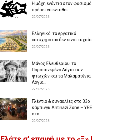
Η μάχη ενάντια στον φασισμό
πρέπει να ενταθεί
22/07/2026
Ελληνικό: τα εργατικά
«ατυχήματα» δεν είναι τυχαία
22/07/2026
Μάνος Ελευθερίου: τα
Παραπονεμένα Λόγια των
φτωχών και τα Μαλαματένια
Λόγια...
22/07/2026
Γλέντια & συναυλίες στο 33ο
κάμπινγκ Antinazi Zone – YRE
στο...
22/07/2026
Ελάτε σ' επαφή με το «Ξ» !